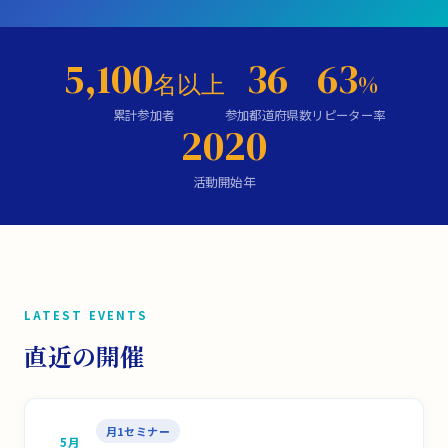
5,100
36
63
名以上
%
累計参加者
参加都道府県数
リピーター率
2020
活動開始年
LATEST EVENTS
直近の開催
月1セミナー
5月