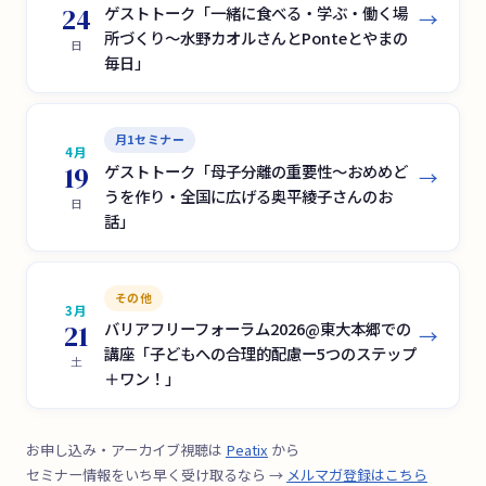
24
ゲストトーク「一緒に食べる・学ぶ・働く場
→
所づくり〜水野カオルさんとPonteとやまの
日
毎日」
月1セミナー
4月
19
ゲストトーク「母子分離の重要性〜おめめど
→
うを作り・全国に広げる奥平綾子さんのお
日
話」
その他
3月
21
バリアフリーフォーラム2026@東大本郷での
→
講座「子どもへの合理的配慮ー5つのステップ
土
＋ワン！」
お申し込み・アーカイブ視聴は
Peatix
から
セミナー情報をいち早く受け取るなら →
メルマガ登録はこちら